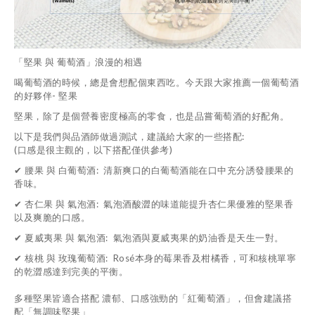
「堅果 與 葡萄酒」浪漫的相遇
喝葡萄酒的時候，總是會想配個東西吃。今天跟大家推薦一個葡萄酒
的好夥伴- 堅果
堅果，除了是個營養密度極高的零食，也是品嘗葡萄酒的好配角。
以下是我們與品酒師做過測試，建議給大家的一些搭配:
(口感是很主觀的，以下搭配僅供參考)
✔ 腰果 與 白葡萄酒: 清新爽口的白葡萄酒能在口中充分誘發腰果的
香味。
✔ 杏仁果 與 氣泡酒:
氣泡酒酸澀的味道能提升杏仁果優雅的堅果香
以及爽脆的口感。
✔ 夏威夷果 與 氣泡酒:
氣泡酒與夏威夷果的奶油香是天生一對。
✔ 核桃 與 玫瑰葡萄酒:
Rosé本身的莓果香及柑橘香，可和核桃單寧
的乾澀感達到完美的平衡。
多種堅果皆適合搭配 濃郁、口感強勁的「紅葡萄酒」，但會建議搭
配「無調味堅果」