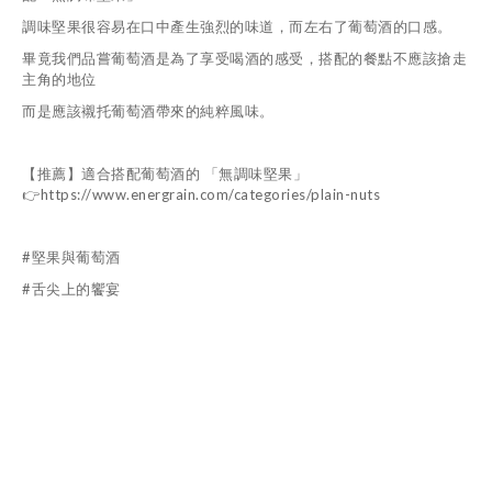
調味堅果很容易在口中產生強烈的味道，而左右了葡萄酒的口感。
畢竟我們品嘗葡萄酒是為了享受喝酒的感受，搭配的餐點不應該搶走
主角的地位
而是應該襯托葡萄酒帶來的純粹風味。
【推薦】適合搭配葡萄酒的 「無調味堅果」
👉
https://www.energrain.com/categories/plain-nuts
#堅果與葡萄酒
#舌尖上的饗宴