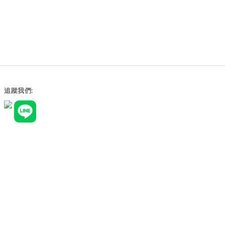
追蹤我們:
商品運送政策
退換貨政策
實體門市資訊:
地址 |桃園市大園區致祥三街60號
電話 | 0909-859-613