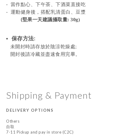
-
當作點心、下午茶、下酒菜直接吃
-
運動健身後，搭配乳清蛋白、豆漿
(
堅果一天建議攝取量:
30g)
:
•
保存方
法
未
開封時請存放於陰涼乾燥處
;
開封
後請冷藏並盡速食用完畢。
Shipping & Payment
DELIVERY OPTIONS
Others
自取
7-11 Pickup and pay in store (C2C)