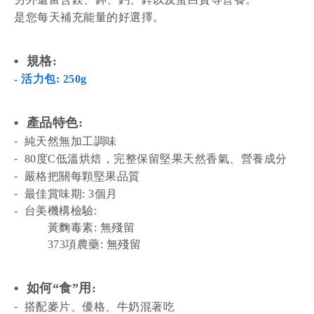
是您每天補充能量的好選擇。
•
規格
:
- 活力包: 250g
•
產品特色
:
-
純天然無加工調味
-
80度C低溫烘焙，完整保留堅果天然香氣、營養成分
-
嚴格把關每顆堅果品質
-
最佳賞味期: 3個月
- 台美機構檢驗:
黃麴毒素: 無殘留
373項農藥: 無殘留
•
如何
“
食
”
用
:
-
搭配麥片、優格、牛奶混著
吃