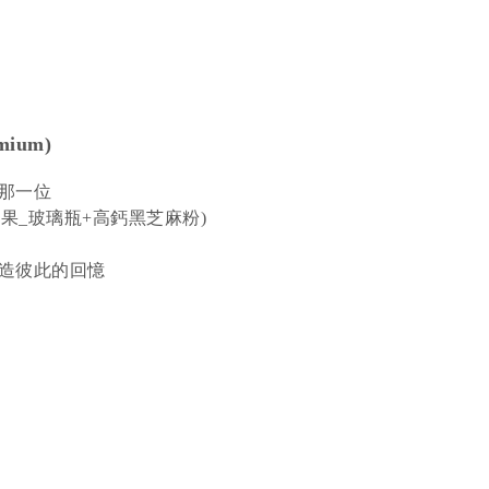
ium)
那一位
果_玻璃瓶+高鈣黑芝麻粉)
造彼此的回憶