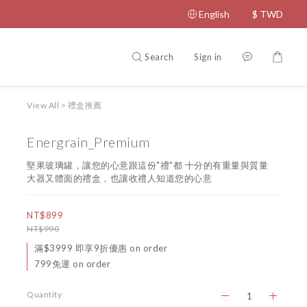
English
$
TWD
Search
Sign in
View All
>
禮盒推薦
Energrain_Premium
堅果玻璃罐，讓您的心意跟這份"禮"都 十分的有重量與質量
大器又體面的禮盒，也讓收禮人知道您的心意
NT$899
NT$990
滿$3999 即享9折優惠 on order
799免運 on order
Quantity