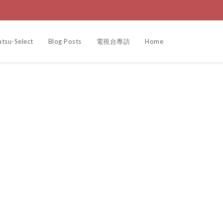
su-Select
Blog Posts
電視台專訪
Home