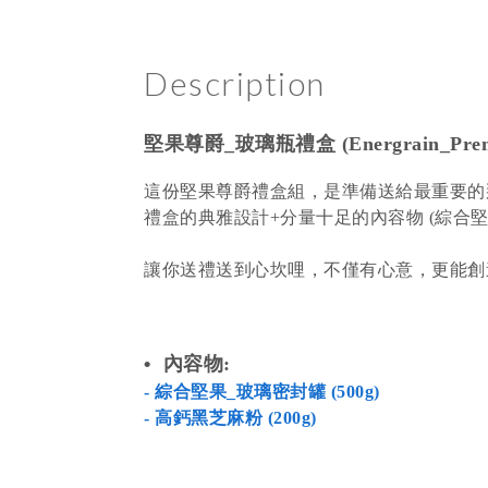
Description
堅果尊爵_玻璃瓶禮盒 (Energrain_Prem
這份堅果尊爵禮盒組，是準備送給最重要的
禮盒的典雅設計+分量十足的內容物 (綜合堅
讓你送禮送到心坎哩，不僅有心意，更能創
•
內容物
:
- 綜合堅果_玻璃密封罐 (500g)
- 高鈣黑芝麻粉 (200g)