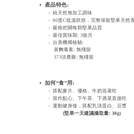
•
產品特色
:
-
純天然無加工調味
-
80度C低溫烘焙，完整保留堅果天然
-
嚴格把關每顆堅果品質
-
最佳賞味期: 3個月
- 台美機構檢驗:
黃麴毒素: 無殘留
373項農藥: 無殘留
•
如何
“
食
”
用
:
-
搭配麥片、優格、牛奶混著
吃
-
當作點心、下午茶、下酒菜直接吃
-
運動健身後，搭配乳清蛋白、豆漿
(
堅果一天建議攝取量:
30g)