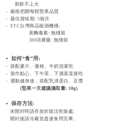
新鮮不上火
-
嚴格把關每顆堅果品質
-
最佳賞味期: 3個月
- ETC台灣商品檢測機構:
黃麴毒素: 無殘留
380項農藥: 無殘留
•
如何
“
食
”
用
:
-
搭配麥片、優格、牛奶混著
吃
-
當作點心、下午茶、下酒菜直接吃
-
運動健身後，搭配乳清蛋白、豆漿
(
堅果一天建議攝取量:
30g)
:
•
保存方
法
未
開封時請存放於陰涼乾燥處
;
開封
後請冷藏並盡速食用完畢。