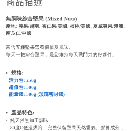
商品描述
無調味綜合堅果
(Mixed Nuts)
產地: 腰果/越南, 杏仁果/美國, 核桃/美國, 夏威夷果/澳洲,
南瓜仁/中國
富含五種堅果營養價值及風味。
每天一把綜合堅果，是您維持每天戰鬥力的好夥伴
。
•
規格
:
- 活力包: 250g
- 超值包: 500g
- 能量罐: 500g (玻璃密封罐)
•
產品特色
:
-
純天然無加工調味
-
80度C低溫烘焙，完整保留堅果天然香氣、營養成分，