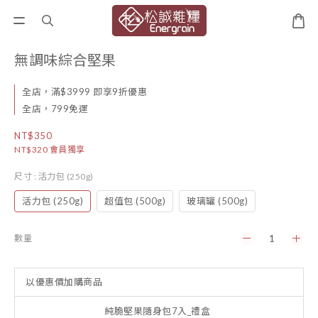
無調味綜合堅果
全店，滿$3999 即享9折優惠
全店，799免運
NT$350
NT$320
會員獨享
尺寸
: 活力包 (250g)
活力包 (250g)
超值包 (500g)
玻璃罐 (500g)
數量
以優惠價加購商品
純脆堅果隨身包7入_禮盒