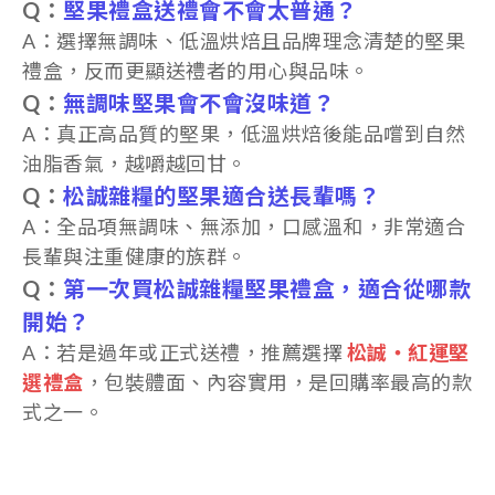
Q：
堅果禮盒送禮會不會太普通？
A：選擇無調味、低溫烘焙且品牌理念清楚的堅果
禮盒，反而更顯送禮者的用心與品味。
Q：
無調味堅果會不會沒味道？
A：真正高品質的堅果，低溫烘焙後能品嚐到自然
油脂香氣，越嚼越回甘。
Q：
松誠雜糧的堅果適合送長輩嗎？
A：全品項無調味、無添加，口感溫和，非常適合
長輩與注重健康的族群。
Q：
第一次買松誠雜糧堅果禮盒，適合從哪款
開始？
A：若是過年或正式送禮，推薦選擇
松誠・紅運堅
選禮盒
，包裝體面、內容實用，是回購率最高的款
式之一。