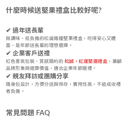
什麼時候送堅果禮盒比較好呢?
✔ 過年送長輩
無調味、低負擔的松誠雜糧堅果禮盒，吃得安心又體
面，是年節送長輩的理想選擇。
✔ 企業客戶送禮
紅色喜氣包裝、質感簡約的
松誠・紅運堅選禮盒
，兼顧
品牌形象與健康價值，適合企業年節贈禮。
✔ 親友拜訪或團購分享
隨身包設計，方便分送與保存，實用性高，不造成收禮
者負擔。
常見問題 FAQ