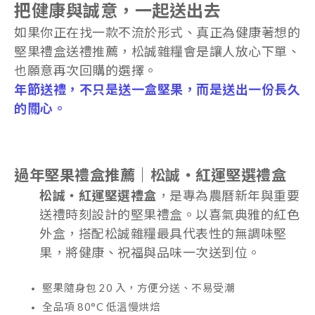
把健康與誠意，一起送出去
如果你正在找一款不流於形式、真正為健康著想的
堅果禮盒送禮推薦，松誠雜糧會是讓人放心下單、
也願意再次回購的選擇。
年節送禮，不只是送一盒堅果，而是送出一份長久
的關心。
過年堅果禮盒推薦｜松誠・紅運堅選禮盒
松誠・紅運堅選禮盒
，是專為農曆新年與重要
送禮時刻設計的堅果禮盒。以喜氣典雅的紅色
外盒，搭配松誠雜糧最具代表性的無調味堅
果，將健康、祝福與品味一次送到位。
堅果隨身包 20 入，方便分送、不易受潮
全品項 80°C 低溫慢烘焙