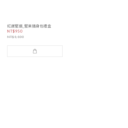
紅運堅選_堅果隨身包禮盒
NT$950
NT$1,100