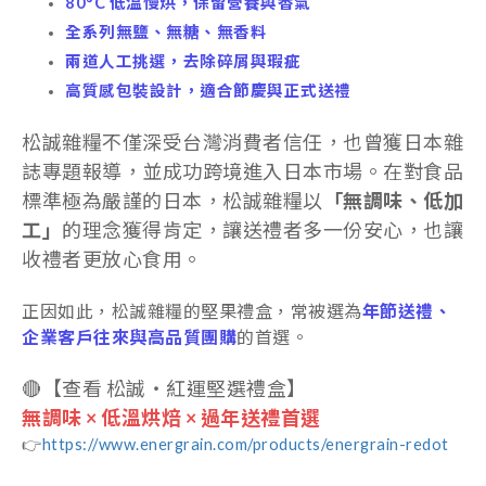
80°C 低溫慢烘，保留營養與香氣
全系列無鹽、無糖、無香料
兩道人工挑選，去除碎屑與瑕疵
高質感包裝設計，適合節慶與正式送禮
松誠雜糧不僅深受台灣消費者信任，也曾獲日本雜
誌專題報導，並成功跨境進入日本市場。在對食品
標準極為嚴謹的日本，松誠雜糧以
「無調味、低加
工」
的理念獲得肯定，讓送禮者多一份安心，也讓
收禮者更放心食用。
正因如此，松誠雜糧的堅果禮盒，常被選為
年節送禮、
企業客戶往來與高品質團購
的首選。
🔴【查看 松誠・紅運堅選禮盒】
無調味 × 低溫烘焙 × 過年送禮首選
👉
https://www.energrain.com/products/energrain-redot