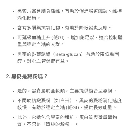
黑麥片富含膳食纖維，有助於促進腸道蠕動、維持
消化健康。
含有多酚與抗氧化物，有助於降低發炎反應。
可延緩血糖上升 (低GI) 、增加飽足感，適合控制體
重與穩定血糖的人群。
黑麥的β-葡聚醣（Beta-glucan）有助於降低膽固
醇，對心血管保健有益。
2. 黑麥是澱粉嗎？
是的，黑麥屬於全穀類，主要提供複合型澱粉。
不同於精緻澱粉（如白米），黑麥的澱粉消化速度
較慢，有助於穩定血糖 (低GI)、提供長效能量。
此外，它還包含豐富的纖維、蛋白質與微量礦物
質，不只是「單純的澱粉」。