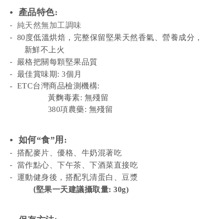
•
產品特色
:
-
純天然無加工調味
-
80度低溫烘焙，完整保留堅果天然香氣、營養成分，
新鮮不上火
-
嚴格把關每顆堅果品質
-
最佳賞味期: 3個月
- ETC台灣商品檢測機構:
黃麴毒素: 無殘留
380項農藥: 無殘留
•
如何
“
食
”
用
:
-
搭配麥片、優格、牛奶混著
吃
-
當作點心、下午茶、下酒菜直接吃
-
運動健身後，搭配乳清蛋白、豆漿
(
堅果一天建議攝取量:
30g)