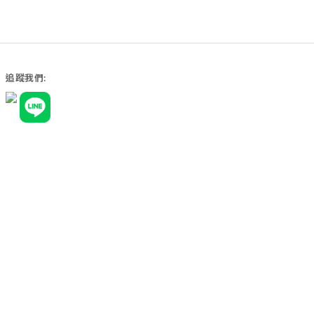
追蹤我們:
商品運送政策
退換貨政策
實體門市資訊:
地址 |桃園市大園區致祥三街60號
電話 | 0909-859-613
Email |
energrain0909@gmail.com