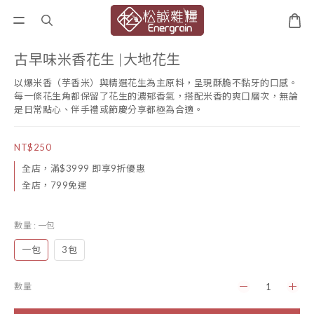
古早味米香花生 |大地花生
以爆米香（芋香米）與精選花生為主原料，呈現酥脆不黏牙的口感。
每一條花生角都保留了花生的濃郁香氣，搭配米香的爽口層次，無論
是日常點心、伴手禮或節慶分享都極為合適。
NT$250
全店，滿$3999 即享9折優惠
全店，799免運
數量
: 一包
一包
3包
數量